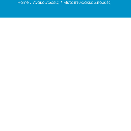
Home
Ανακοινώσεις
Μεταπτυχιακες Σπουδές
Η ζωή στο Τμήμα
Ανακοινώσεις
Επικοινωνία