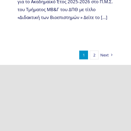
για το Ακαδημαϊκό Έτος 2025-2026 στο Π.Μ.Σ.
του Τμήματος ΜΒ&Γ του ΔΠΘ με τίτλο
«Διδακτική των Βιοεπιστημών » Δείτε το [...]
1
2
Next