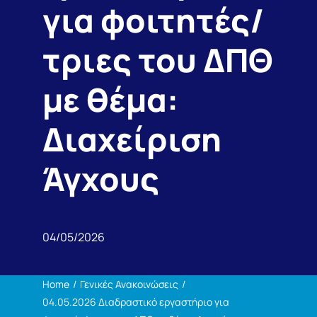
για φοιτητές/
Η ζωή στο Τμήμα
τριες του ΔΠΘ
Ανακοινώσεις
με θέμα:
Επικοινωνία
Διαχείριση
Άγχους
04/05/2026
Home
Γενικές Ανακοινώσεις
04.05.2026 Διαδραστικό εργαστήριο για